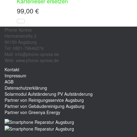
Kartenleser ersetzen
99,00
€
Phone Xpress
Hermanstraße 2
86150 Augsburg
Tel: 0821-79646274
Mail: info@phone-xpress.de
Web: www.phone-xpress.de
Kontakt
Impressum
AGB
Datenschutzerklärung
Solarmodul Aufständerung
PV Aufständerung
Partner von Reinigungsservice Augsburg
Partner von Gebäudereinigung Augsburg
Partner von Greenya Energy