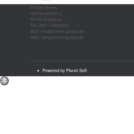
Phone Xpress
Hermanstraße 2
86150 Augsburg
Tel: 0821-79646274
Mail: info@phone-xpress.de
Web: www.phone-xpress.de
Powered by Planet Soft