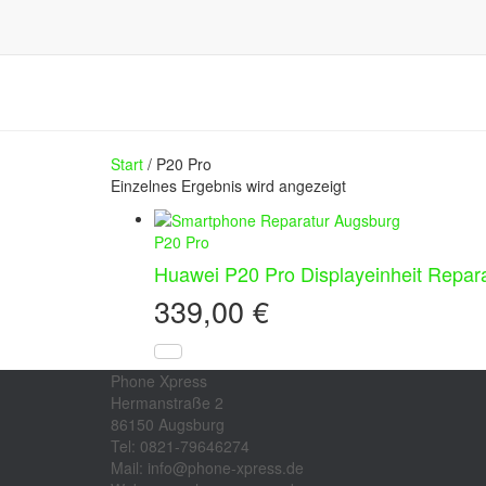
Start
/ P20 Pro
Einzelnes Ergebnis wird angezeigt
P20 Pro
Huawei P20 Pro Displayeinheit Repar
339,00
€
Phone Xpress
Hermanstraße 2
86150 Augsburg
Tel: 0821-79646274
Mail: info@phone-xpress.de