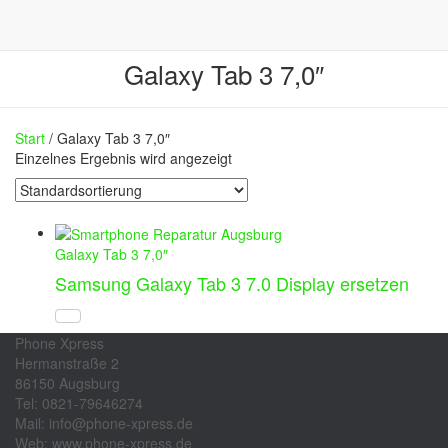
Galaxy Tab 3 7,0″
Start
/ Galaxy Tab 3 7,0″
Einzelnes Ergebnis wird angezeigt
Galaxy Tab 3 7,0″
Samsung Galaxy Tab 3 7.0 Display ersetzen
Phone Xpress
Hermanstraße 2
86150 Augsburg
Tel: 0821-79646274
Mail: info@phone-xpress.de
Web: www.phone-xpress.de