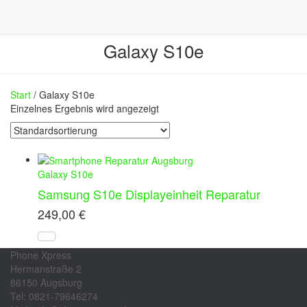
Galaxy S10e
Start
/ Galaxy S10e
Einzelnes Ergebnis wird angezeigt
Galaxy S10e
Samsung S10e Displayeinheit Reparatur
249,00
€
Phone Xpress
Hermanstraße 2
86150 Augsburg
Tel: 0821-79646274