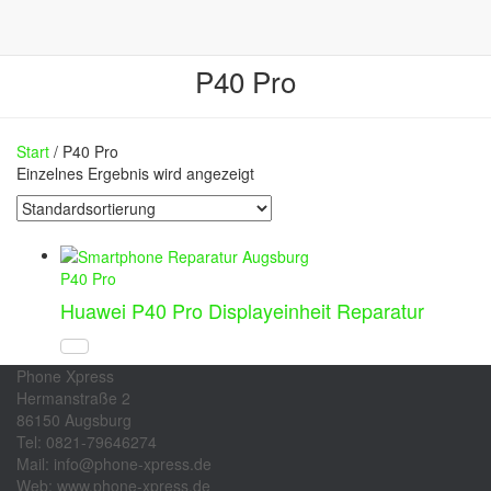
P40 Pro
Start
/ P40 Pro
Einzelnes Ergebnis wird angezeigt
P40 Pro
Huawei P40 Pro Displayeinheit Reparatur
Phone Xpress
Hermanstraße 2
86150 Augsburg
Tel: 0821-79646274
Mail: info@phone-xpress.de
Web: www.phone-xpress.de