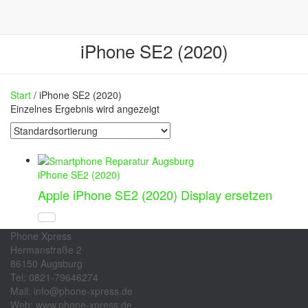
iPhone SE2 (2020)
Start
/ iPhone SE2 (2020)
Einzelnes Ergebnis wird angezeigt
iPhone SE2 (2020)
Apple iPhone SE2 (2020) Display ersetzen
Phone Xpress
Hermanstraße 2
86150 Augsburg
Tel: 0821-79646274
Mail: info@phone-xpress.de
Web: www.phone-xpress.de