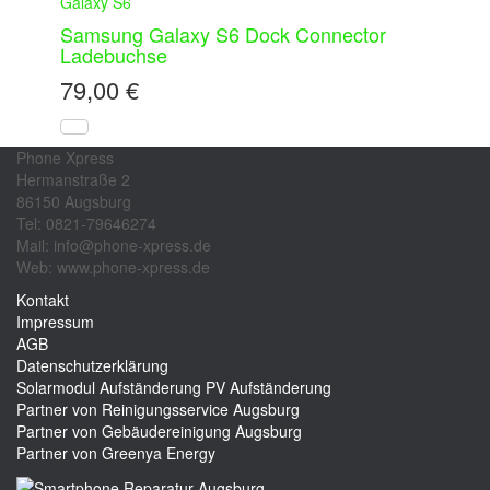
Galaxy S6
Samsung Galaxy S6 Dock Connector
Ladebuchse
79,00
€
Phone Xpress
Hermanstraße 2
86150 Augsburg
Tel: 0821-79646274
Mail: info@phone-xpress.de
Web: www.phone-xpress.de
Kontakt
Impressum
AGB
Datenschutzerklärung
Solarmodul Aufständerung
PV Aufständerung
Partner von Reinigungsservice Augsburg
Partner von Gebäudereinigung Augsburg
Partner von Greenya Energy