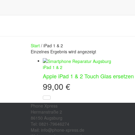
Start
/ iPad 1 & 2
Einzelnes Ergebnis wird angezeigt
iPad 1 & 2
Apple iPad 1 & 2 Touch Glas ersetzen
99,00
€
Phone Xpress
Hermanstraße 2
86150 Augsburg
Tel: 0821-79646274
Mail: info@phone-xpress.de