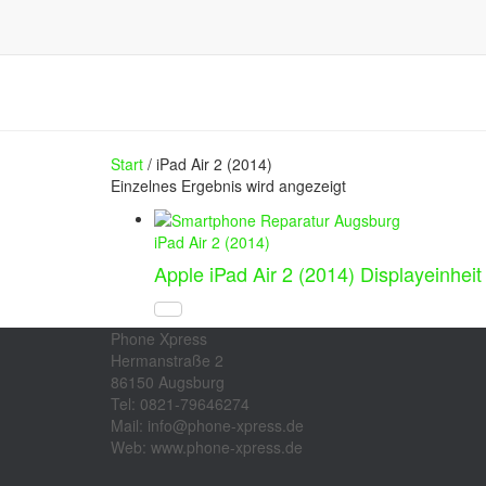
Start
/ iPad Air 2 (2014)
Einzelnes Ergebnis wird angezeigt
iPad Air 2 (2014)
Apple iPad Air 2 (2014) Displayeinhei
Phone Xpress
Hermanstraße 2
86150 Augsburg
Tel: 0821-79646274
Mail: info@phone-xpress.de
Web: www.phone-xpress.de