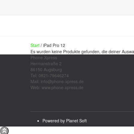
Start
/ iPad Pro 12
Es wurden keine Produkte gefunden, die deiner Auswa
Phone Xpress
Hermanstraße 2
86150 Augsburg
Tel: 0821-79646274
Mail: info@phone-xpress.de
Web: www.phone-xpress.de
Powered by Planet Soft