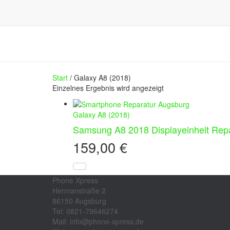
Start
/ Galaxy A8 (2018)
Einzelnes Ergebnis wird angezeigt
Galaxy A8 (2018)
Samsung A8 2018 Displayeinheit Rep
159,00
€
Phone Xpress
Hermanstraße 2
86150 Augsburg
Tel: 0821-79646274
Mail: info@phone-xpress.de