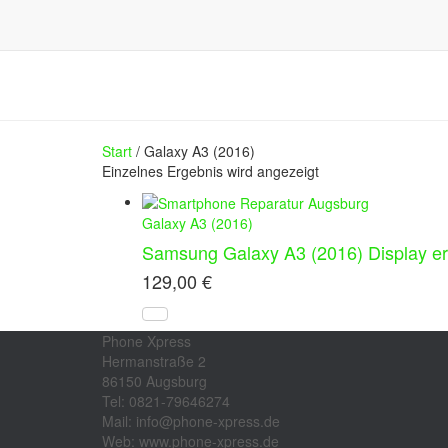
Start
/ Galaxy A3 (2016)
Einzelnes Ergebnis wird angezeigt
Galaxy A3 (2016)
Samsung Galaxy A3 (2016) Display e
129,00
€
Phone Xpress
Hermanstraße 2
86150 Augsburg
Tel: 0821-79646274
Mail: info@phone-xpress.de
Web: www.phone-xpress.de