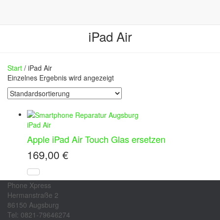
iPad Air
Start
/ iPad Air
Einzelnes Ergebnis wird angezeigt
iPad Air
Apple iPad Air Touch Glas ersetzen
169,00
€
Phone Xpress
Hermanstraße 2
86150 Augsburg
Tel: 0821-79646274