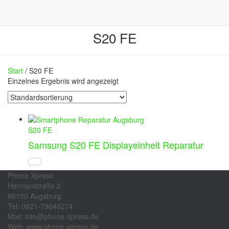
S20 FE
Start
/ S20 FE
Einzelnes Ergebnis wird angezeigt
S20 FE
Samsung S20 FE Displayeinheit Reparatur
Phone Xpress
Hermanstraße 2
86150 Augsburg
Tel: 0821-79646274
Mail: info@phone-xpress.de
Web: www.phone-xpress.de