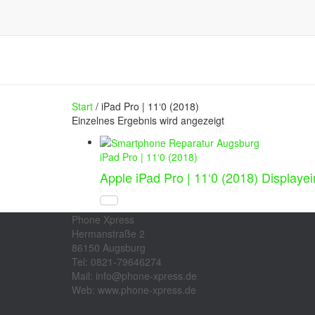
Start
/ iPad Pro | 11‘0 (2018)
Einzelnes Ergebnis wird angezeigt
iPad Pro | 11‘0 (2018)
Apple iPad Pro | 11‘0 (2018) Displaye
Phone Xpress
Hermanstraße 2
86150 Augsburg
Tel: 0821-79646274
Mail: info@phone-xpress.de
Web: www.phone-xpress.de