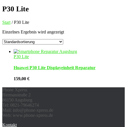
P30 Lite
Start
/ P30 Lite
Einzelnes Ergebnis wird angezeigt
P30 Lite
Huawei P30 Lite Displayeinheit Reparatur
159,00
€
Phone Xpress
Hermanstraße 2
86150 Augsburg
Tel: 0821-79646274
Mail: info@phone-xpress.de
Web: www.phone-xpress.de
Kontakt