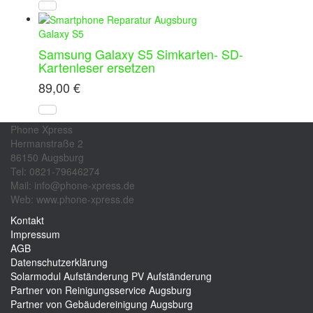
Galaxy S5
Samsung Galaxy S5 Simkarten- SD-
Kartenleser ersetzen
89,00
€
Phone Xpress
Hermanstraße 2
86150 Augsburg
Tel: 0821-79646274
Mail: info@phone-xpress.de
Web: www.phone-xpress.de
Kontakt
Impressum
AGB
Datenschutzerklärung
Solarmodul Aufständerung
PV Aufständerung
Partner von Reinigungsservice Augsburg
Partner von Gebäudereinigung Augsburg