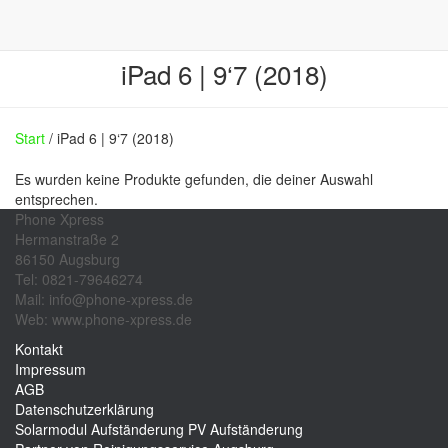
iPad 6 | 9‘7 (2018)
Start
/ iPad 6 | 9‘7 (2018)
Es wurden keine Produkte gefunden, die deiner Auswahl
entsprechen.
Phone Xpress
Hermanstraße 2
86150 Augsburg
Tel: 0821-79646274
Mail: info@phone-xpress.de
Web: www.phone-xpress.de
Kontakt
Impressum
AGB
Datenschutzerklärung
Solarmodul Aufständerung
PV Aufständerung