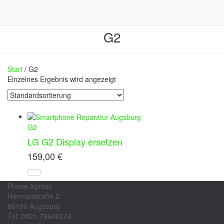
G2
Start
/ G2
Einzelnes Ergebnis wird angezeigt
G2
LG G2 Display ersetzen
159,00
€
Phone Xpress
Hermanstraße 2
86150 Augsburg
Tel: 0821-79646274