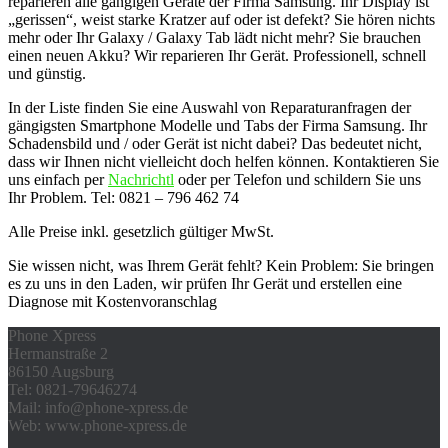
reparieren alle gängigen Geräte der Firma Samsung. Ihr Display ist
„gerissen“, weist starke Kratzer auf oder ist defekt? Sie hören nichts
mehr oder Ihr Galaxy / Galaxy Tab lädt nicht mehr? Sie brauchen
einen neuen Akku? Wir reparieren Ihr Gerät. Professionell, schnell
und günstig.
In der Liste finden Sie eine Auswahl von Reparaturanfragen der
gängigsten Smartphone Modelle und Tabs der Firma Samsung. Ihr
Schadensbild und / oder Gerät ist nicht dabei? Das bedeutet nicht,
dass wir Ihnen nicht vielleicht doch helfen können. Kontaktieren Sie
uns einfach per
Nachrichtl
oder per Telefon und schildern Sie uns
Ihr Problem. Tel: 0821 – 796 462 74
Alle Preise inkl. gesetzlich gültiger MwSt.
Sie wissen nicht, was Ihrem Gerät fehlt? Kein Problem: Sie bringen
es zu uns in den Laden, wir prüfen Ihr Gerät und erstellen eine
Diagnose mit Kostenvoranschlag
Phone Xpress
Hermanstraße 2
86150 Augsburg
Tel: 0821-79646274
Mail: info@phone-xpress.de
Web: www.phone-xpress.de