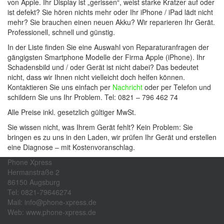
von Apple. Ihr Display ist „gerissen“, weist starke Kratzer auf oder
ist defekt? Sie hören nichts mehr oder Ihr iPhone / iPad lädt nicht
mehr? Sie brauchen einen neuen Akku? Wir reparieren Ihr Gerät.
Professionell, schnell und günstig.
In der Liste finden Sie eine Auswahl von Reparaturanfragen der
gängigsten Smartphone Modelle der Firma Apple (iPhone). Ihr
Schadensbild und / oder Gerät ist nicht dabei? Das bedeutet
nicht, dass wir Ihnen nicht vielleicht doch helfen können.
Kontaktieren Sie uns einfach per
Nachricht
oder per Telefon und
schildern Sie uns Ihr Problem. Tel: 0821 – 796 462 74
Alle Preise inkl. gesetzlich gültiger MwSt.
Sie wissen nicht, was Ihrem Gerät fehlt? Kein Problem: Sie
bringen es zu uns in den Laden, wir prüfen Ihr Gerät und erstellen
eine Diagnose – mit Kostenvoranschlag.
Phone Xpress
Hermanstraße 2
86150 Augsburg
Tel: 0821-79646274
Mail: info@phone-xpress.de
Web: www.phone-xpress.de