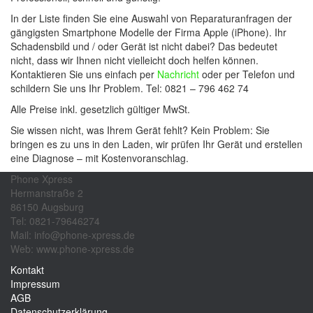
In der Liste finden Sie eine Auswahl von Reparaturanfragen der
gängigsten Smartphone Modelle der Firma Apple (iPhone). Ihr
Schadensbild und / oder Gerät ist nicht dabei? Das bedeutet
nicht, dass wir Ihnen nicht vielleicht doch helfen können.
Kontaktieren Sie uns einfach per
Nachricht
oder per Telefon und
schildern Sie uns Ihr Problem. Tel: 0821 – 796 462 74
Alle Preise inkl. gesetzlich gültiger MwSt.
Sie wissen nicht, was Ihrem Gerät fehlt? Kein Problem: Sie
bringen es zu uns in den Laden, wir prüfen Ihr Gerät und erstellen
eine Diagnose – mit Kostenvoranschlag.
Phone Xpress
Hermanstraße 2
86150 Augsburg
Tel: 0821-79646274
Mail: info@phone-xpress.de
Web: www.phone-xpress.de
Kontakt
Impressum
AGB
Datenschutzerklärung