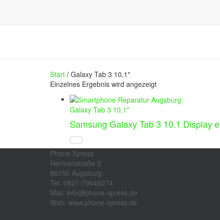
Start
/ Galaxy Tab 3 10,1″
Einzelnes Ergebnis wird angezeigt
Galaxy Tab 3 10,1″
Samsung Galaxy Tab 3 10.1 Display e
Phone Xpress
Hermanstraße 2
86150 Augsburg
Tel: 0821-79646274
Mail: info@phone-xpress.de
Web: www.phone-xpress.de