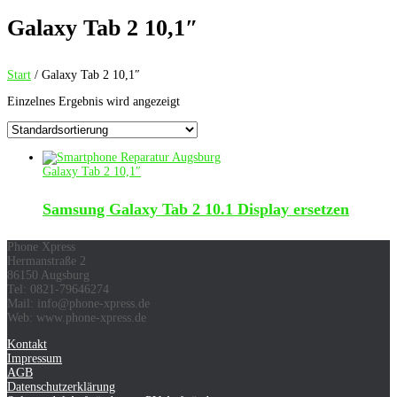
Galaxy Tab 2 10,1″
Start
/ Galaxy Tab 2 10,1″
Einzelnes Ergebnis wird angezeigt
Galaxy Tab 2 10,1″
Samsung Galaxy Tab 2 10.1 Display ersetzen
Phone Xpress
Hermanstraße 2
86150 Augsburg
Tel: 0821-79646274
Mail: info@phone-xpress.de
Web: www.phone-xpress.de
Kontakt
Impressum
AGB
Datenschutzerklärung