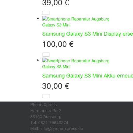
39,00
€
Galaxy S3 Mini
Samsung Galaxy S3 Mini Display erse
100,00
€
Galaxy S3 Mini
Samsung Galaxy S3 Mini Akku erneue
30,00
€
Phone Xpress
Hermanstraße 2
86150 Augsburg
Tel: 0821-79646274
Mail: info@phone-xpress.de