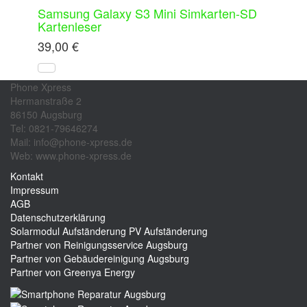
Samsung Galaxy S3 Mini Simkarten-SD
Kartenleser
39,00
€
Phone Xpress
Hermanstraße 2
86150 Augsburg
Tel: 0821-79646274
Mail: info@phone-xpress.de
Web: www.phone-xpress.de
Kontakt
Impressum
AGB
Datenschutzerklärung
Solarmodul Aufständerung
PV Aufständerung
Partner von Reinigungsservice Augsburg
Partner von Gebäudereinigung Augsburg
Partner von Greenya Energy