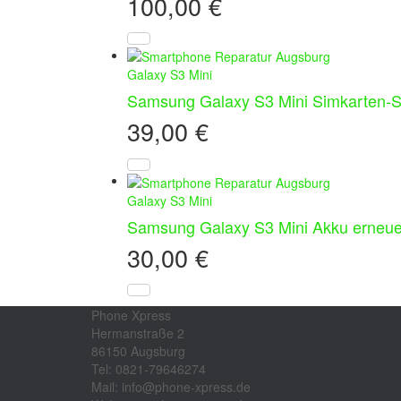
100,00
€
Galaxy S3 Mini
Samsung Galaxy S3 Mini Simkarten-S
39,00
€
Galaxy S3 Mini
Samsung Galaxy S3 Mini Akku erneue
30,00
€
Phone Xpress
Hermanstraße 2
86150 Augsburg
Tel: 0821-79646274
Mail: info@phone-xpress.de