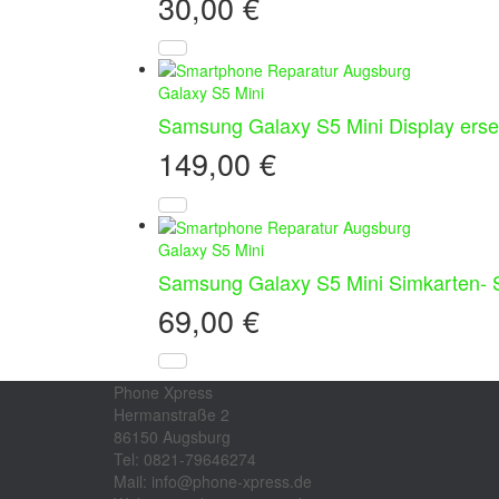
30,00
€
Galaxy S5 Mini
Samsung Galaxy S5 Mini Display erse
149,00
€
Galaxy S5 Mini
Samsung Galaxy S5 Mini Simkarten- S
69,00
€
Phone Xpress
Hermanstraße 2
86150 Augsburg
Tel: 0821-79646274
Mail: info@phone-xpress.de