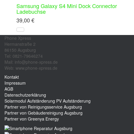
Samsung Galaxy S4 Mini Dock Connector
Ladebuchse
39,00
€
Phone Xpress
Hermanstraße 2
86150 Augsburg
Tel: 0821-79646274
Mail: info@phone-xpress.de
Web: www.phone-xpress.de
Kontakt
Impressum
AGB
Datenschutzerklärung
Solarmodul Aufständerung
PV Aufständerung
Partner von Reinigungsservice Augsburg
Partner von Gebäudereinigung Augsburg
Partner von Greenya Energy