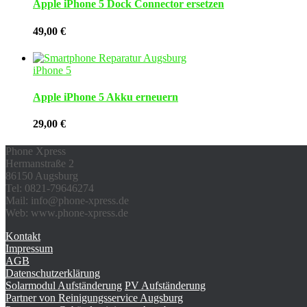
Apple iPhone 5 Dock Connector ersetzen
49,00
€
iPhone 5
Apple iPhone 5 Akku erneuern
29,00
€
Phone Xpress
Hermanstraße 2
86150 Augsburg
Tel: 0821-79646274
Mail: info@phone-xpress.de
Web: www.phone-xpress.de
Kontakt
Impressum
AGB
Datenschutzerklärung
Solarmodul Aufständerung
PV Aufständerung
Partner von Reinigungsservice Augsburg