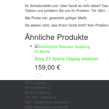
Ihr Schadensbild und / oder Gerät ist nicht dabei? Das
Telefon und schildern Sie uns Ihr Problem. Tel: 0821 
Alle Preise inkl. gesetzlich gültiger MwSt.
Sie wissen nicht, was Ihrem Gerät fehlt? Kein Problem
Ähnliche Produkte
Z3 Xperia
Sony Z3 Xperia Display ersetzen
159,00
€
Phone Xpress
Hermanstraße 2
86150 Augsburg
Tel: 0821-79646274
Mail: info@phone-xpress.de
Web: www.phone-xpress.de