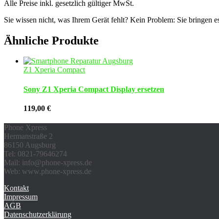
Alle Preise inkl. gesetzlich gültiger MwSt.
Sie wissen nicht, was Ihrem Gerät fehlt? Kein Problem: Sie bringen e
Ähnliche Produkte
Z1 Xperia Compact
Sony Z1 Xperia Compact Display ersetzen
119,00
€
Phone Xpress
Hermanstraße 2
86150 Augsburg
Tel: 0821-79646274
Mail: info@phone-xpress.de
Web: www.phone-xpress.de
Kontakt
Impressum
AGB
Datenschutzerklärung