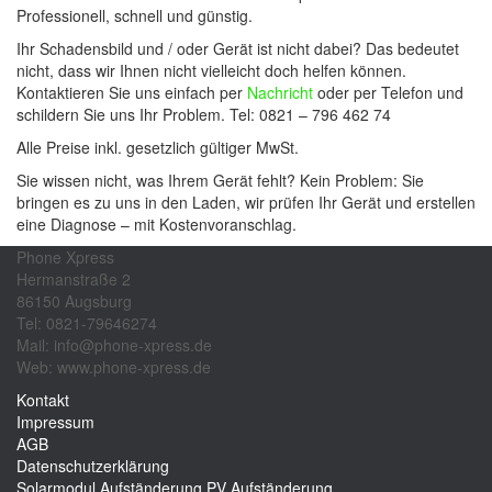
Professionell, schnell und günstig.
Ihr Schadensbild und / oder Gerät ist nicht dabei? Das bedeutet
nicht, dass wir Ihnen nicht vielleicht doch helfen können.
Kontaktieren Sie uns einfach per
Nachricht
oder per Telefon und
schildern Sie uns Ihr Problem. Tel: 0821 – 796 462 74
Alle Preise inkl. gesetzlich gültiger MwSt.
Sie wissen nicht, was Ihrem Gerät fehlt? Kein Problem: Sie
bringen es zu uns in den Laden, wir prüfen Ihr Gerät und erstellen
eine Diagnose – mit Kostenvoranschlag.
Phone Xpress
Hermanstraße 2
86150 Augsburg
Tel: 0821-79646274
Mail: info@phone-xpress.de
Web: www.phone-xpress.de
Kontakt
Impressum
AGB
Datenschutzerklärung
Solarmodul Aufständerung
PV Aufständerung