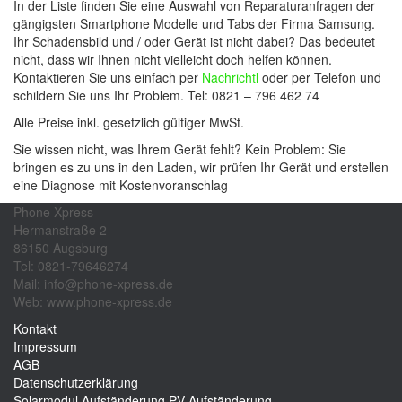
In der Liste finden Sie eine Auswahl von Reparaturanfragen der
gängigsten Smartphone Modelle und Tabs der Firma Samsung.
Ihr Schadensbild und / oder Gerät ist nicht dabei? Das bedeutet
nicht, dass wir Ihnen nicht vielleicht doch helfen können.
Kontaktieren Sie uns einfach per
Nachrichtl
oder per Telefon und
schildern Sie uns Ihr Problem. Tel: 0821 – 796 462 74
Alle Preise inkl. gesetzlich gültiger MwSt.
Sie wissen nicht, was Ihrem Gerät fehlt? Kein Problem: Sie
bringen es zu uns in den Laden, wir prüfen Ihr Gerät und erstellen
eine Diagnose mit Kostenvoranschlag
Phone Xpress
Hermanstraße 2
86150 Augsburg
Tel: 0821-79646274
Mail: info@phone-xpress.de
Web: www.phone-xpress.de
Kontakt
Impressum
AGB
Datenschutzerklärung
Solarmodul Aufständerung
PV Aufständerung