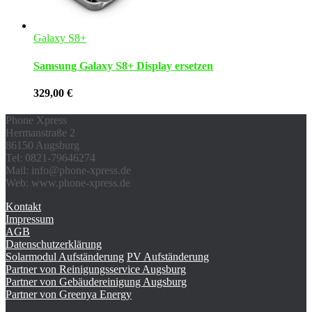
Galaxy S8+
Samsung Galaxy S8+ Display ersetzen
329,00
€
Phone Xpress
Hermanstraße 2
86150 Augsburg
Tel: 0821-79646274
Mail: info@phone-xpress.de
Web: www.phone-xpress.de
Kontakt
Impressum
AGB
Datenschutzerklärung
Solarmodul Aufständerung
PV Aufständerung
Partner von Reinigungsservice Augsburg
Partner von Gebäudereinigung Augsburg
Partner von Greenya Energy