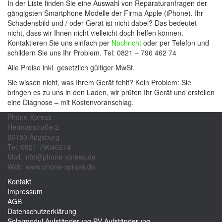
In der Liste finden Sie eine Auswahl von Reparaturanfragen der
gängigsten Smartphone Modelle der Firma Apple (iPhone). Ihr
Schadensbild und / oder Gerät ist nicht dabei? Das bedeutet
nicht, dass wir Ihnen nicht vielleicht doch helfen können.
Kontaktieren Sie uns einfach per
Nachricht
oder per Telefon und
schildern Sie uns Ihr Problem. Tel: 0821 – 796 462 74
Alle Preise inkl. gesetzlich gültiger MwSt.
Sie wissen nicht, was Ihrem Gerät fehlt? Kein Problem: Sie
bringen es zu uns in den Laden, wir prüfen Ihr Gerät und erstellen
eine Diagnose – mit Kostenvoranschlag.
Phone Xpress
Hermanstraße 2
86150 Augsburg
Tel: 0821-79646274
Mail: info@phone-xpress.de
Web: www.phone-xpress.de
Kontakt
Impressum
AGB
Datenschutzerklärung
Solarmodul Aufständerung
PV Aufständerung